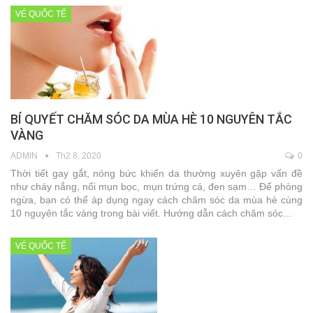
VÉ QUỐC TẾ
BÍ QUYẾT CHĂM SÓC DA MÙA HÈ 10 NGUYÊN TẮC
VÀNG
ADMIN
Th2 8, 2020
0
Thời tiết gay gắt, nóng bức khiến da thường xuyên gặp vấn đề
như cháy nắng, nổi mụn bọc, mụn trứng cá, đen sạm… Để phòng
ngừa, bạn có thể áp dụng ngay cách chăm sóc da mùa hè cùng
10 nguyên tắc vàng trong bài viết. Hướng dẫn cách chăm sóc…
VÉ QUỐC TẾ