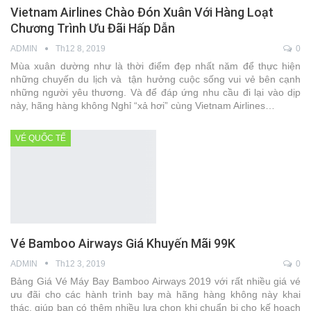
Vietnam Airlines Chào Đón Xuân Với Hàng Loạt
Chương Trình Ưu Đãi Hấp Dẫn
ADMIN
Th12 8, 2019
0
Mùa xuân dường như là thời điểm đẹp nhất năm để thực hiện
những chuyến du lịch và tận hưởng cuộc sống vui vẻ bên cạnh
những người yêu thương. Và để đáp ứng nhu cầu đi lại vào dịp
này, hãng hàng không Nghỉ “xả hơi” cùng Vietnam Airlines…
VÉ QUỐC TẾ
Vé Bamboo Airways Giá Khuyến Mãi 99K
ADMIN
Th12 3, 2019
0
Bảng Giá Vé Máy Bay Bamboo Airways 2019 với rất nhiều giá vé
ưu đãi cho các hành trình bay mà hãng hàng không này khai
thác, giúp bạn có thêm nhiều lựa chọn khi chuẩn bị cho kế hoạch