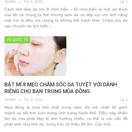
ADMIN
Th2 8, 2020
0
Cách làm đẹp da khi đi chơi biển – Đi chơi biển là một sở thích
của tất cả chúng ta thế nhưng sạm da và tiếp xúc với ánh nắng
mặt trời là điều mà chúng ta không thể tránh khỏi. Chăm sóc da
sau chuyến du lịch biển –…
VÉ QUỐC TẾ
BẬT MÍ 8 MẸO CHĂM SÓC DA TUYỆT VỜI DÀNH
RIÊNG CHO BẠN TRONG MÙA ĐÔNG.
ADMIN
Th2 8, 2020
0
Mùa đông là mùa khô nhất trong năm, khi mà nhiệt độ giảm
mạnh và tiết trời luôn trong tình trạng hanh khô. Điều này khiến
làn da của phái đẹp bị ảnh hưởng nhiều, cụ thể là các vấn đề
phát sinh như khô da, bong tróc và thiếu độ ẩm. Các tình…