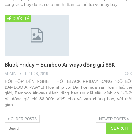
công việc hay du lịch của mình. Bạn có thể tra vé máy bay…
VÉ QUỐC TẾ
Black Friday – Bamboo Airways đồng giá 88K
ADMIN
Th11 28, 2019
0
HỒI HỘP ĐẾN NGHẸT THỞ: BLACK FRIDAY ĐANG “ĐỔ BỘ”
BAMBOO AIRWAYS! Hòa nhịp với Đại hội mua sắm lớn nhất thế
giới, Bamboo Airways dành tặng bạn ưu đãi siêu đỉnh có 1-0-2:
Vé đồng giá chỉ 88,000* VNĐ cho vô vàn chặng bay, với thời
gian…
OLDER POSTS
NEWER POSTS