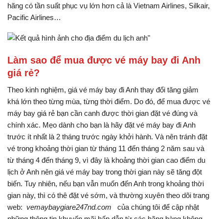
hãng có tần suất phục vụ lớn hơn cả là Vietnam Airlines, Silkair,
Pacific Airlines…
Làm sao để mua được vé máy bay đi Anh
giá rẻ?
Theo kinh nghiệm, giá vé máy bay đi Anh thay đổi tăng giảm
khá lớn theo từng mùa, từng thời điểm. Do đó, để mua được vé
máy bay giá rẻ bạn cần canh được thời gian đặt vé đúng và
chính xác. Mẹo dành cho bạn là hãy đặt vé máy bay đi Anh
trước ít nhất là 2 tháng trước ngày khởi hành. Và nên tránh đặt
vé trong khoảng thời gian từ tháng 11 đến tháng 2 năm sau và
từ tháng 4 đến tháng 9, vì đây là khoảng thời gian cao điểm du
lịch ở Anh nên giá vé máy bay trong thời gian này sẽ tăng đột
biến. Tuy nhiên, nếu bạn vẫn muốn đến Anh trong khoảng thời
gian này, thì có thê đặt vé sớm, và thường xuyên theo dõi trang
web:
vemaybaygiare247nd.com
của chúng tôi để cập nhật
những thông tin khuyến mãi hấp dẫn từ các hãng hàng không.