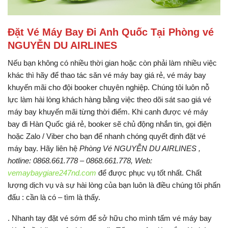
Đặt Vé Máy Bay Đi Anh Quốc Tại Phòng vé
NGUYỄN DU AIRLINES
Nếu bạn không có nhiều thời gian hoặc còn phải làm nhiều việc
khác thì hãy để thao tác săn vé máy bay giá rẻ, vé máy bay
khuyến mãi cho đội booker chuyên nghiệp. Chúng tôi luôn nỗ
lực làm hài lòng khách hàng bằng việc theo dõi sát sao giá vé
máy bay khuyến mãi từng thời điểm. Khi canh được vé máy
bay đi Hàn Quốc giá rẻ, booker sẽ chủ động nhắn tin, gọi điện
hoặc Zalo / Viber cho bạn để nhanh chóng quyết định đặt vé
máy bay. Hãy liên hệ
Phòng Vé NGUYỄN DU AIRLINES ,
hotline: 0868.661.778 – 0868.661.778, Web:
vemaybaygiare247nd.com
để được phục vụ tốt nhất. Chất
lượng dịch vụ và sự hài lòng của bạn luôn là điều chúng tôi phấn
đấu : cần là có – tìm là thấy.
. Nhanh tay đặt vé sớm để sở hữu cho mình tấm vé máy bay