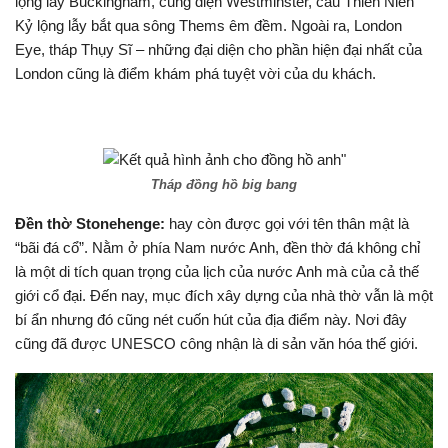
lộng lẫy Buckingham, cung điện Westminster, cầu Thiên Niên
Kỷ lộng lẫy bắt qua sông Thems êm đềm. Ngoài ra, London
Eye, tháp Thụy Sĩ – những đại diện cho phần hiện đại nhất của
London cũng là điểm khám phá tuyệt vời của du khách.
Tháp đồng hồ big bang
Đền thờ Stonehenge:
hay còn được gọi với tên thân mật là
“bãi đá cổ”. Nằm ở phía Nam nước Anh, đền thờ đá không chỉ
là một di tích quan trọng của lịch của nước Anh mà của cả thế
giới cổ đại. Đến nay, mục đích xây dựng của nhà thờ vẫn là một
bí ẩn nhưng đó cũng nét cuốn hút của địa điểm này. Nơi đây
cũng đã được UNESCO công nhận là di sản văn hóa thế giới.