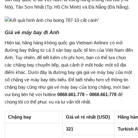
Nội), Tân Sơn Nhất (Tp. Hồ Chí Minh) và Đà Nẵng (Đà Nẵng).
Giá vé máy bay đi Anh
Hiện tại, hãng hàng không quốc gia Vietnam Airlines có mở
đường bay thẳng từ cả 3 sân bay quốc tế lớn của Việt Nam đến
Anh. Tuy nhiên, để tiết kiệm chi phí hơn, bạn có thể lựa chọn
các chặng bay chuyển tiếp, quá cảnh ở một hoặc một số địa
điểm khác. Dưới đây là đường bay giá giá vé máy bay của một
số chặng vé máy bay tiêu biểu. Để biết nhiều hơn về thông tin
chặng bay cũng như giá vé máy bay của từng chặng, mời bạn
vui lòng liên hệ với hotline
0868.661.778 – 0868.661.778
để
chúng tôi có thể phục vụ và tư vấn tốt nhất.
Chặng bay
Giá vé rẻ nhất (USD)
Hãng hà
321
Turkish A