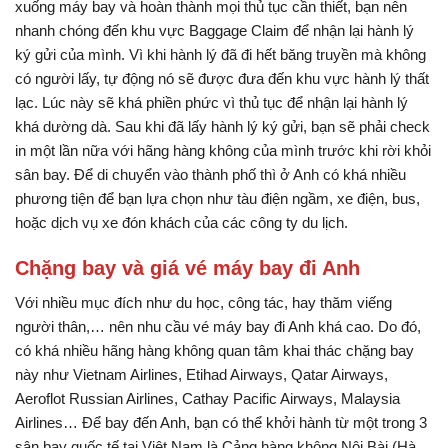
xuống máy bay và hoàn thành mọi thủ tục cần thiết, bạn nên
nhanh chóng đến khu vực Baggage Claim để nhận lại hành lý
ký gửi của mình. Vì khi hành lý đã đi hết băng truyền mà không
có người lấy, tự động nó sẽ được đưa đến khu vực hành lý thất
lạc. Lúc này sẽ khá phiền phức vì thủ tục để nhận lại hành lý
khá dường dà. Sau khi đã lấy hành lý ký gửi, bạn sẽ phải check
in một lần nữa với hãng hàng không của mình trước khi rời khỏi
sân bay. Để di chuyển vào thành phố thì ở Anh có khá nhiều
phương tiện để bạn lựa chọn như tàu điện ngầm, xe điện, bus,
hoặc dịch vụ xe đón khách của các công ty du lịch.
Chặng bay và giá vé máy bay đi Anh
Với nhiều mục đích như du học, công tác, hay thăm viếng
người thân,… nên nhu cầu vé máy bay đi Anh khá cao. Do đó,
có khá nhiều hãng hàng không quan tâm khai thác chặng bay
này như Vietnam Airlines, Etihad Airways, Qatar Airways,
Aeroflot Russian Airlines, Cathay Pacific Airways, Malaysia
Airlines… Để bay đến Anh, bạn có thể khởi hành từ một trong 3
sân bay quốc tế tại Việt Nam là Cảng hàng không Nội Bài (Hà