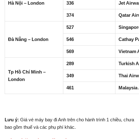
Hà Nội – London
336
Jet Airw
374
Qatar Ai
527
Singapore
Đà Nẵng – London
546
Cathay Pa
569
Vietnam A
289
Turkish A
Tp Hồ Chí Minh –
349
Thai Air
London
461
Malaysia 
Lưu ý:
Giá vé máy bay đi Anh trên cho hành trình 1 chiều, chưa
bao gồm thuế và các phụ phí khác.