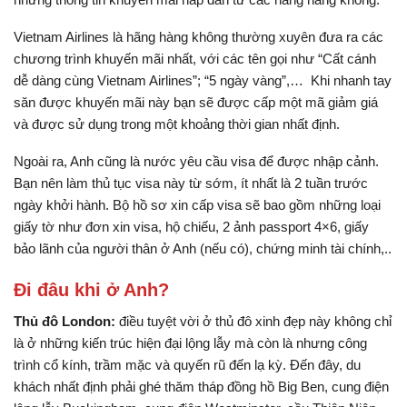
Vietnam Airlines là hãng hàng không thường xuyên đưa ra các
chương trình khuyến mãi nhất, với các tên gọi như “Cất cánh
dễ dàng cùng Vietnam Airlines”; “5 ngày vàng”,… Khi nhanh tay
săn được khuyến mãi này bạn sẽ được cấp một mã giảm giá
và được sử dụng trong một khoảng thời gian nhất định.
Ngoài ra, Anh cũng là nước yêu cầu visa để được nhập cảnh.
Bạn nên làm thủ tục visa này từ sớm, ít nhất là 2 tuần trước
ngày khởi hành. Bộ hồ sơ xin cấp visa sẽ bao gồm những loại
giấy tờ như đơn xin visa, hộ chiếu, 2 ảnh passport 4×6, giấy
bảo lãnh của người thân ở Anh (nếu có), chứng minh tài chính,..
Đi đâu khi ở Anh?
Thủ đô London:
điều tuyệt vời ở thủ đô xinh đẹp này không chỉ
là ở những kiến trúc hiện đại lộng lẫy mà còn là nhưng công
trình cổ kính, trầm mặc và quyến rũ đến lạ kỳ. Đến đây, du
khách nhất định phải ghé thăm tháp đồng hồ Big Ben, cung điện