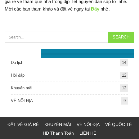
giá rẻ về thăm quê nhà trong dịp Tết nguyên đán sắp tới nhé.
Mời các bạn tham khảo và đặt vé ngay tại
Đây
nhé .
Chuyên Mục
Du lịch
14
Hỏi đáp
12
Khuyến mãi
12
VÉ NỘI ĐỊA
9
ĐẶT VÉ GIÁ RẺ
KHUYẾN MÃI
VÉ NỖI ĐỊA
VÉ QUỐC TẾ
HD Thanh Toán
LIÊN HỆ