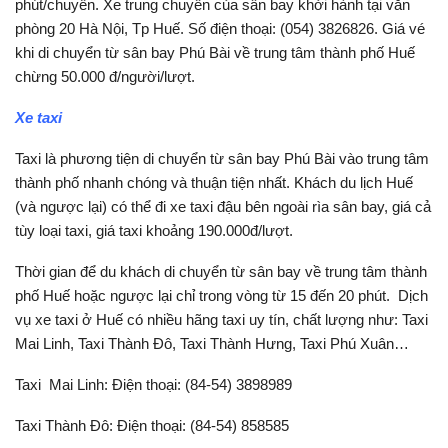
phút/chuyến. Xe trung chuyển của sân bay khởi hành tại văn
phòng 20 Hà Nội, Tp Huế. Số điện thoại: (054) 3826826. Giá vé
khi di chuyển từ sân bay Phú Bài về trung tâm thành phố Huế
chừng 50.000 đ/người/lượt.
Xe taxi
Taxi là phương tiện di chuyển từ sân bay Phú Bài vào trung tâm
thành phố nhanh chóng và thuận tiện nhất. Khách du lịch Huế
(và ngược lại) có thể đi xe taxi đậu bên ngoài rìa sân bay, giá cả
tùy loại taxi, giá taxi khoảng 190.000đ/lượt.
Thời gian để du khách di chuyển từ sân bay về trung tâm thành
phố Huế hoặc ngược lại chỉ trong vòng từ 15 đến 20 phút. Dịch
vụ xe taxi ở Huế có nhiều hãng taxi uy tín, chất lượng như: Taxi
Mai Linh, Taxi Thành Đô, Taxi Thành Hưng, Taxi Phú Xuân…
Taxi Mai Linh: Điện thoại: (84-54) 3898989
Taxi Thành Đô: Điện thoại: (84-54) 858585