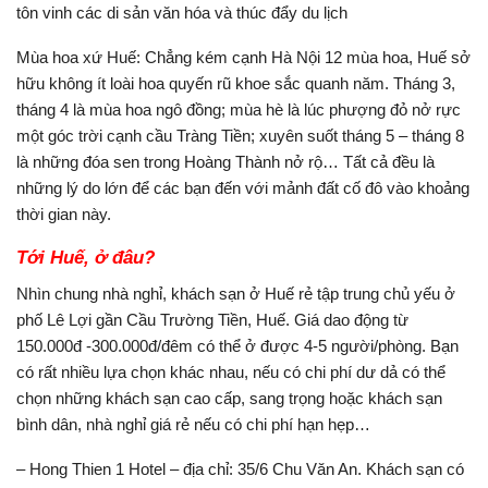
tôn vinh các di sản văn hóa và thúc đẩy du lịch
Mùa hoa xứ Huế: Chẳng kém cạnh Hà Nội 12 mùa hoa, Huế sở
hữu không ít loài hoa quyến rũ khoe sắc quanh năm. Tháng 3,
tháng 4 là mùa hoa ngô đồng; mùa hè là lúc phượng đỏ nở rực
một góc trời cạnh cầu Tràng Tiền; xuyên suốt tháng 5 – tháng 8
là những đóa sen trong Hoàng Thành nở rộ… Tất cả đều là
những lý do lớn để các bạn đến với mảnh đất cố đô vào khoảng
thời gian này.
Tới Huế, ở đâu?
Nhìn chung nhà nghỉ, khách sạn ở Huế rẻ tập trung chủ yếu ở
phố Lê Lợi gần Cầu Trường Tiền, Huế. Giá dao động từ
150.000đ -300.000đ/đêm có thể ở được 4-5 người/phòng. Bạn
có rất nhiều lựa chọn khác nhau, nếu có chi phí dư dả có thể
chọn những khách sạn cao cấp, sang trọng hoặc khách sạn
bình dân, nhà nghỉ giá rẻ nếu có chi phí hạn hẹp…
– Hong Thien 1 Hotel – địa chỉ: 35/6 Chu Văn An. Khách sạn có