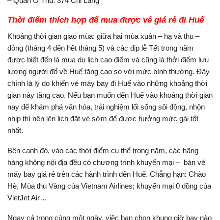
– Quán O Thu: 374 Chi Lăng
Thời điểm thích hợp để mua được vé giá rẻ đi Huế
Khoảng thời gian giao mùa: giữa hai mùa xuân – hạ và thu –
đông (tháng 4 đến hết tháng 5) và các dịp lễ Tết trong năm
được biết đến là mua du lịch cao điểm và cũng là thởi điểm lưu
lượng người đổ về Huế tăng cao so với mức bình thường. Đây
chính là lý do khiến vé máy bay đi Huế vào những khoảng thời
gian này tăng cao. Nếu bạn muốn đến Huế vào khoảng thời gian
nay để khám phá văn hóa, trải nghiệm lối sống sôi động, nhộn
nhịp thì nên lên lịch đặt vé sớm để được hưởng mức gái tốt
nhất.
Bên cạnh đó, vào các thời điểm cụ thể trong năm, các hãng
hàng không nội địa đều có chương trình khuyến mại – bán vé
máy bay giá rẻ trên các hành trình đến Huế. Chẳng hạn: Chào
Hè, Mùa thu Vàng của Vietnam Airlines; khuyến mại 0 đồng của
VietJet Air…
Ngay cả trong cùng một ngày, việc bạn chọn khung giờ bay nào