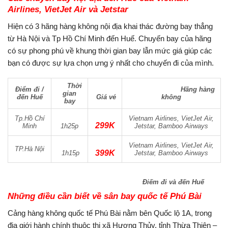
Airlines, VietJet Air và Jetstar
Hiện có 3 hãng hàng không nội địa khai thác đường bay thẳng
từ Hà Nội và Tp Hồ Chí Minh đến Huế. Chuyến bay của hãng
có sự phong phú về khung thời gian bay lẫn mức giá giúp các
bạn có được sự lựa chọn ưng ý nhất cho chuyến đi của mình.
Thời
Điểm đi /
Hãng hàng
gian
đến Huế
Giá vé
không
bay
Tp.Hồ Chí
Vietnam Airlines, VietJet Air,
299K
Minh
1h25p
Jetstar, Bamboo Airways
Vietnam Airlines, VietJet Air,
TP.Hà Nội
3
99K
1h15p
Jetstar, Bamboo Airways
Điếm đi và đến Huế
Những điều cần biết về sân bay quốc tế Phú Bài
Cảng hàng không quốc tế Phú Bài nằm bên Quốc lộ 1A, trong
địa giới hành chính thuộc thị xã Hương Thủy, tỉnh Thừa Thiên –