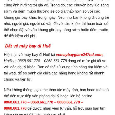
cũng ảnh hưởng tới giá vé. Trong đó, các chuyến bay lúc sáng
sớm và đêm muộn thường sẽ có giá thấp hơn so với các
khung giờ bay khác trong ngày. Nếu như bạn không đi cùng trẻ
nhỏ, người già, người có vấn đề về sức khỏe, thì hoàn toàn có
thể chọn đặt vé vào khung giờ bay sáng sớm hoặc đêm muộn
để tiết kiệm chi phí.
Đặt vé máy bay đi Huế
Hiện tại, vé máy bay đi Huế tại
vemaybaygiare247nd.com,
Hotline: 0868.661.778 – 0868.661.778
đang có mức giá tốt so
với các đại lý khác. Bạn có thể sử dụng tính năng tìm kiếm vé
tại wed, để so sánh giá giữa các hãng hàng không rất nhanh
chóng và tiện lợi.
Nếu không thông thạo các thao tác máy tính, bạn hoàn toàn có
thể đến trực tiếp văn phòng đại lý hoặc liên hệ hotline
0868.661.778 – 0868.661.778 – 0868.661.778 –
0868.661.778
để được nhân viên tư vấn, hỗ trợ, giúp bạn tìm
kiếm giá vé và đặt vé chính xác nhất.