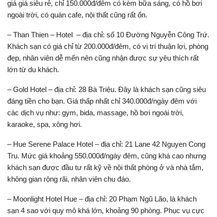
giá giá siêu rẻ, chỉ 150.000đ/đêm có kèm bữa sáng, có hồ bơi
ngoài trời, có quán cafe, nội thất cũng rất ổn.
– Than Thien – Hotel – địa chỉ: số 10 Đường Nguyễn Công Trứ.
Khách sạn có giá chỉ từ 200.000đ/đêm, có vị trí thuận lợi, phòng
đẹp, nhân viên dễ mến nên cũng nhận được sự yêu thích rất
lớn từ du khách.
– Gold Hotel – địa chỉ: 28 Bà Triệu. Đây là khách sạn cũng siêu
đáng tiền cho bạn. Giá thấp nhất chỉ 340.000đ/ngày đêm với
các dịch vụ như: gym, bida, massage, hồ bơi ngoài trời,
karaoke, spa, xông hơi.
– Hue Serene Palace Hotel – địa chỉ: 21 Lane 42 Nguyen Cong
Tru. Mức giá khoảng 550.000đ/ngày đêm, cũng khá cao nhưng
khách sạn được đầu tư rất kỹ về nội thất phòng ở và nhà tắm,
không gian rộng rãi, nhân viên chu đáo.
– Moonlight Hotel Hue – địa chỉ: 20 Phạm Ngũ Lão, là khách
sạn 4 sao với quy mô khá lớn, khoảng 90 phòng. Phục vụ cực