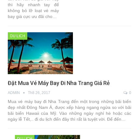
thì hãy nhanh tay để
không bỏ lỡ loạt vé máy
bay giá cực ưu đãi cho…
DU LỊCH
Đặt Mua Vé Máy Bay Đi Nha Trang Giá Rẻ
ADMIN
Th8 26, 2017
0
Mua vé máy bay đi Nha Trang đến một trong những bãi biển
đẹp nhất Đông Nam Á, được xếp hàng ngang ngửa so với bãi
bãi biển Hawaii của Mỹ. Vào những ngày nghỉ hè hoặc các
ngày lễ Tết,.. đi du lịch đến đây thì rất là tuyệt vời. Để đến…
DU LỊCH