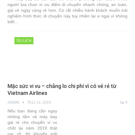
người lựa chọn vì ưu điểm di chuyển nhanh chóng, an toàn,
giá vé ngày càng rẻ hơn. Có rất nhiều hành khách muốn trải
nghiệm hình thức di chuyển này tuy nhiên lại e ngại vì không
biết…
DU LỊCH
Mặc sức vi vu – chẳng lo chi phí vì có vẻ rẻ từ
Vietnam Airlines
ADMIN
Th12 14, 2019
0
Nếu bạn đang cần ngay
những tấm vé máy bay
giá rẻ cho chuyến vi vu
chốt lại năm 2019 thật
rực rỡ, thì khuyến mãi