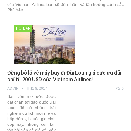
của Vietnam Airlines bạn sẽ đến thăm và tận hưởng cảnh sắc
Phú Yên…
HỎI ĐÁP
Đừng bỏ lỡ vé máy bay đi Đài Loan giá cực ưu đãi
chỉ từ 200 USD của Vietnam Airlines!
ADMIN
Th11 8, 2017
0
Bạn vốn mơ ước được
đặt chân tới đảo quốc Đài
Loan để có những trải
nghiệm du lịch mới mẻ và
hấp dẫn tại quốc gia xinh
đẹp này, nhưng còn lăn
tăn bởi vấn đề giá vé. Vậy