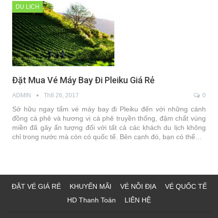
DU LỊCH
Đặt Mua Vé Máy Bay Đi Pleiku Giá Rẻ
ADMIN
Th8 26, 2017
0
Sở hữu ngay tấm vé máy bay đi Pleiku đến với những cánh
đồng cà phê và hương vị cà phê truyền thống, đậm chất vùng
miền đã gây ấn tượng đối với tất cả các khách du lịch không
chỉ trong nước mà còn có quốc tế. Bên cạnh đó, bạn có thể…
ĐẶT VÉ GIÁ RẺ
KHUYẾN MÃI
VÉ NỖI ĐỊA
VÉ QUỐC TẾ
HD Thanh Toán
LIÊN HỆ