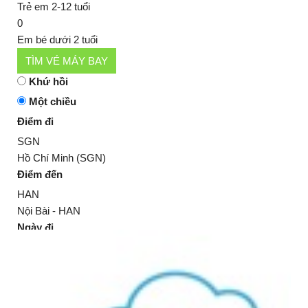
Trẻ em 2-12 tuổi
0
Em bé dưới 2 tuổi
TÌM VÉ MÁY BAY
Khứ hồi
Một chiều
Điểm đi
SGN
Hồ Chí Minh (SGN)
Điểm đến
HAN
Nội Bài - HAN
Ngày đi
02
Tháng 11
2022
Ngày về
05