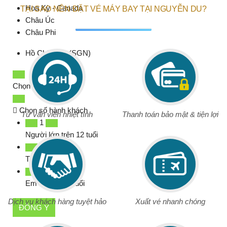
Hoa Kỳ - Canada
TẠI SAO NÊN ĐẶT VÉ MÁY BAY TẠI NGUYỄN DU?
Châu Úc
Châu Phi
Hồ Chí Minh
(SGN)
Chọn ngày đi
Chọn số hành khách
Tư vấn viên nhiệt tình
Thanh toán bảo mật & tiện lợi
1
Người lớn trên 12 tuổi
0
Trẻ em 2 - 12 tuổi
0
Em bé dưới 2 tuổi
Dịch vụ khách hàng tuyệt hảo
Xuất vé nhanh chóng
ĐỒNG Ý