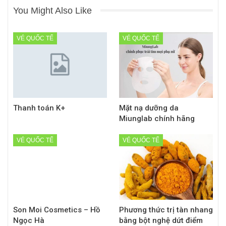
You Might Also Like
VÉ QUỐC TẾ
VÉ QUỐC TẾ
Thanh toán K+
Mặt nạ dưỡng da
Miunglab chính hãng
VÉ QUỐC TẾ
VÉ QUỐC TẾ
Son Moi Cosmetics – Hồ
Phương thức trị tàn nhang
Ngọc Hà
bằng bột nghệ dứt điểm