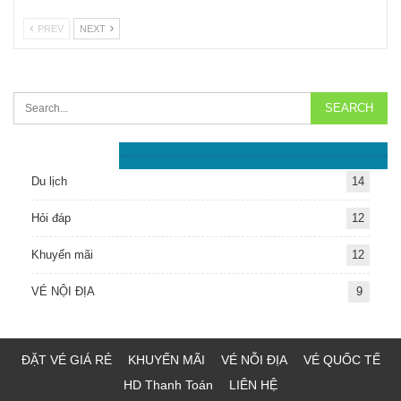
PREV
NEXT
Chuyên Mục
Du lịch
14
Hỏi đáp
12
Khuyến mãi
12
VÉ NỘI ĐỊA
9
ĐẶT VÉ GIÁ RẺ
KHUYẾN MÃI
VÉ NỖI ĐỊA
VÉ QUỐC TẾ
HD Thanh Toán
LIÊN HỆ