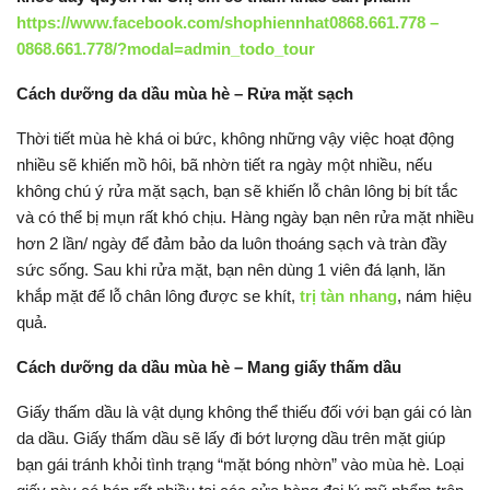
https://www.facebook.com/shophiennhat0868.661.778 –
0868.661.778/?modal=admin_todo_tour
Cách dưỡng da dầu mùa hè – Rửa mặt sạch
Thời tiết mùa hè khá oi bức, không những vậy việc hoạt động
nhiều sẽ khiến mồ hôi, bã nhờn tiết ra ngày một nhiều, nếu
không chú ý rửa mặt sạch, bạn sẽ khiến lỗ chân lông bị bít tắc
và có thể bị mụn rất khó chịu. Hàng ngày bạn nên rửa mặt nhiều
hơn 2 lần/ ngày để đảm bảo da luôn thoáng sạch và tràn đầy
sức sống. Sau khi rửa mặt, bạn nên dùng 1 viên đá lạnh, lăn
khắp mặt để lỗ chân lông được se khít,
trị tàn nhang
, nám hiệu
quả.
Cách dưỡng da dầu mùa hè – Mang giấy thấm dầu
Giấy thấm dầu là vật dụng không thể thiếu đối với bạn gái có làn
da dầu. Giấy thấm dầu sẽ lấy đi bớt lượng dầu trên mặt giúp
bạn gái tránh khỏi tình trạng “mặt bóng nhờn” vào mùa hè. Loại