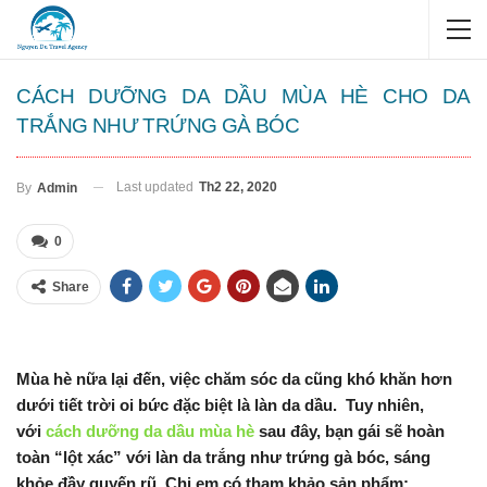
CÁCH DƯỠNG DA DẦU MÙA HÈ CHO DA
TRẮNG NHƯ TRỨNG GÀ BÓC
Last updated
Th2 22, 2020
By
Admin
0
Share
Mùa hè nữa lại đến, việc chăm sóc da cũng khó khăn hơn
dưới tiết trời oi bức đặc biệt là làn da dầu. Tuy nhiên,
với
cách dưỡng da dầu mùa hè
sau đây, bạn gái sẽ hoàn
toàn “lột xác” với làn da trắng như trứng gà bóc, sáng
khỏe đầy quyến rũ. Chị em có tham khảo sản phẩm: