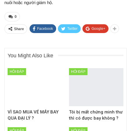
nuôi hoặc người giám hộ.
0
Facebook
Twitter
Google+
Share
You Might Also Like
HỎI ĐÁP
HỎI ĐÁP
VÌ SAO MUA VÉ MÁY BAY
Tôi bị mất chứng minh thư
QUA ĐẠI LÝ ?
thì có được bay không ?
HỎI ĐÁP
HỎI ĐÁP