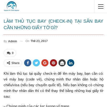
LÀM THỦ TỤC BAY (CHECK-IN) TẠI SÂN BAY
CẦN NHỮNG GIẤY TỜ GÌ?
On
Th8 23, 2017
By
Admin
0
Share
Khi làm thủ tục tại quầy check-in để lên máy bay, bạn cần có:
vé máy bay (code vé), chứng minh thư nhân dân hoặc hộ
chiếu/visa (nếu bay chuyến quốc tế). Nếu bạn không có chứng
minh thư nhân dân thì có thể thay thế bằng những loại giấy tờ
sau:
– Chứng minh của các lực lượng vũ trang