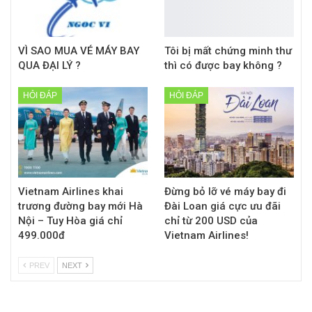
VÌ SAO MUA VÉ MÁY BAY
Tôi bị mất chứng minh thư
QUA ĐẠI LÝ ?
thì có được bay không ?
HỎI ĐÁP
HỎI ĐÁP
Vietnam Airlines khai
Đừng bỏ lỡ vé máy bay đi
trương đường bay mới Hà
Đài Loan giá cực ưu đãi
Nội – Tuy Hòa giá chỉ
chỉ từ 200 USD của
499.000đ
Vietnam Airlines!
PREV
NEXT